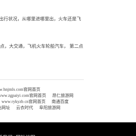
通出行状况，从哪里进哪里出，火车还是飞
点，大交通，飞机火车轮船汽车， 第二点
w.hnjmls.com官网首页
www.zgpaiyi.com官网首页
昂仁旅游网
www.rykyzb.cn官网首页
南通百度
色网址
云衣时代
阜阳旅游网