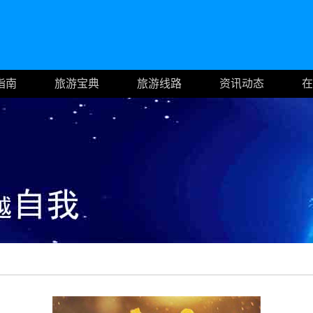
指南
旅游宝典
旅游线路
资讯动态
在