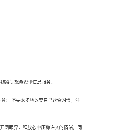
旅游线路等旅游资讯信息服务。
注意： 不要太多地改变自己饮食习惯，注
人开阔眼界，释放心中压抑许久的情绪，同